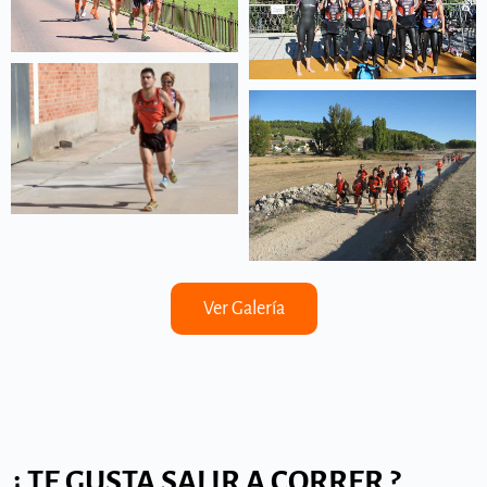
Gestionar el consentimiento de las
Ver Galería
cookies
Este sitio Web utiliza cookies propias y de terceros para habilitar las funcionalidades
técnicas de uso de la web, realizar estadísticas y análisis del tráfico de navegación
recibido, personalizar las preferencias del usuario y otras para ofrecer anuncios y
publicidad. También permitimos el uso de funcionalidades para interactuar con redes
sociales.
Aceptar
¿ TE GUSTA SALIR A CORRER ?