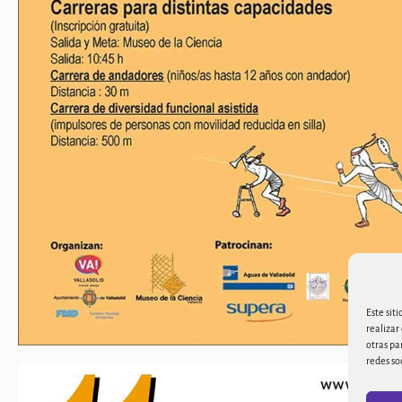
Este sit
realizar
otras pa
redes so