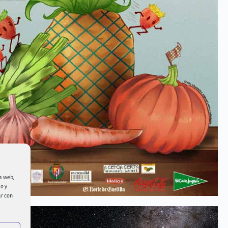
la web,
io y
ar con